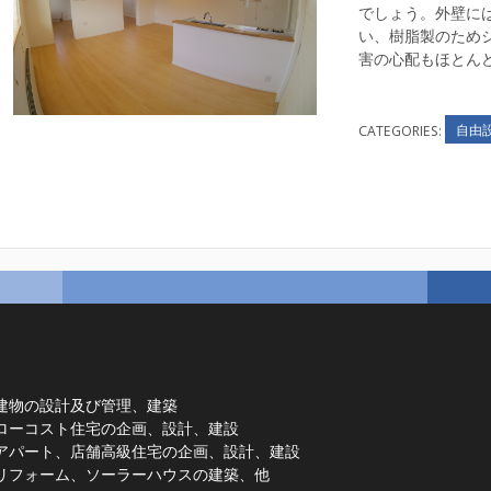
でしょう。外壁に
い、樹脂製のため
害の心配もほとん
自由
CATEGORIES:
建物の設計及び管理、建築
ローコスト住宅の企画、設計、建設
アパート、店舗高級住宅の企画、設計、建設
リフォーム、ソーラーハウスの建築、他