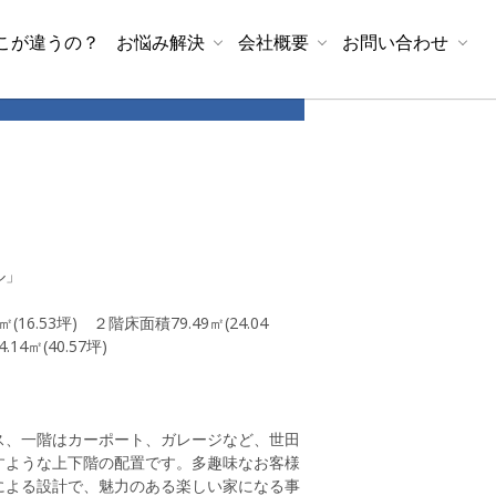
こが違うの？
お悩み解決
会社概要
お問い合わせ
ル」
㎡
(16.53
坪
)
２階床面積
79.49
㎡
(24.04
4.14
㎡
(40.57
坪
)
ス、一階はカーポート、ガレージなど、世田
すような上下階の配置です。多趣味なお客様
による設計で、魅力のある楽しい家になる事