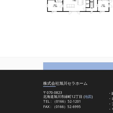
株式会社旭川セラホーム
〒070-0823
・
北海道旭川市緑町12丁目 (
地図
)
・
TEL : （0166）52-1201
・
FAX : （0166）52-6995
・