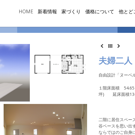
HOME
新着情報
家づくり
価格について
他とど
夫婦二人
自由設計「ヌーベ
１階床面積
54.65
坪
)
延床面積
13
二階に居住スペー
谷ベースを思い出
ならではのご自身