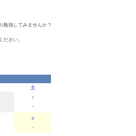
お勉強してみませんか？
ください。
土
1
－
8
－