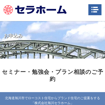
Na
お申込み
Reservation
セミナー・勉強会・プラン相談のご予
約
北海道旭川市でローコスト住宅からブランド住宅のご提案をする
「株式会社旭川セラホーム」